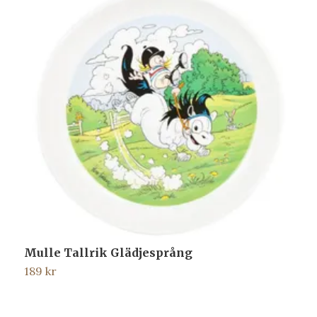
Mulle Tallrik Glädjesprång
M
189 kr
1