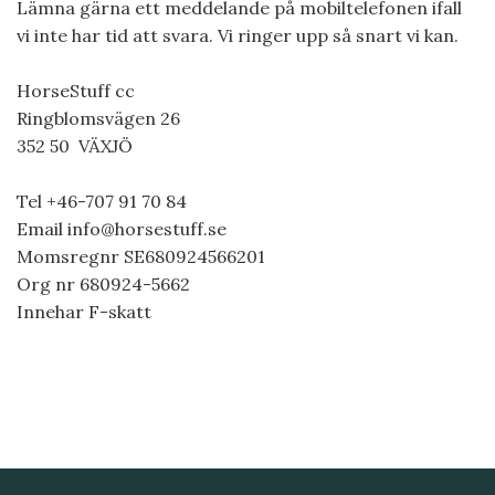
Lämna gärna ett meddelande på mobiltelefonen ifall
vi inte har tid att svara. Vi ringer upp så snart vi kan.
HorseStuff cc
Ringblomsvägen 26
352 50 VÄXJÖ
Tel +46-707 91 70 84
Email
info@horsestuff.se
Momsregnr SE680924566201
Org nr 680924-5662
Innehar F-skatt