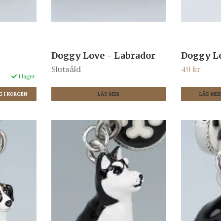
Doggy Love - Labrador
Doggy L
Slutsåld
49 kr
I lager.
LÄS MER
LÄS ME