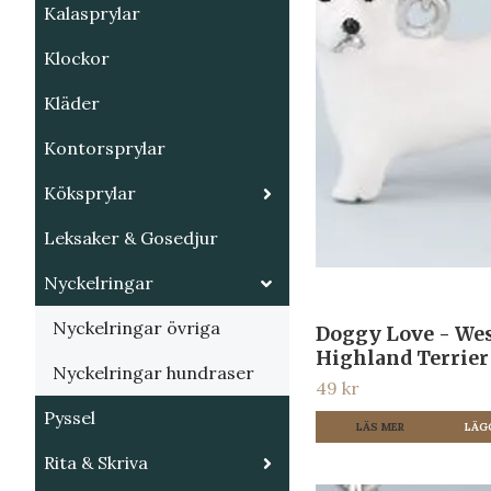
Kalasprylar
Klockor
Kläder
Kontorsprylar
Köksprylar
Leksaker & Gosedjur
Nyckelringar
Nyckelringar övriga
Doggy Love - We
Highland Terrier
Nyckelringar hundraser
49 kr
Pyssel
LÄS MER
Rita & Skriva