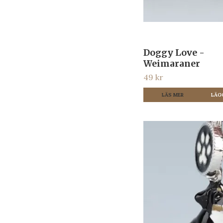
Doggy Love -
Weimaraner
49 kr
LÄS MER