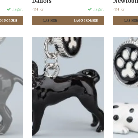
Danois
Newfoun
49 kr
49 kr
I lager.
I lager.
LÄS MER
LÄS ME