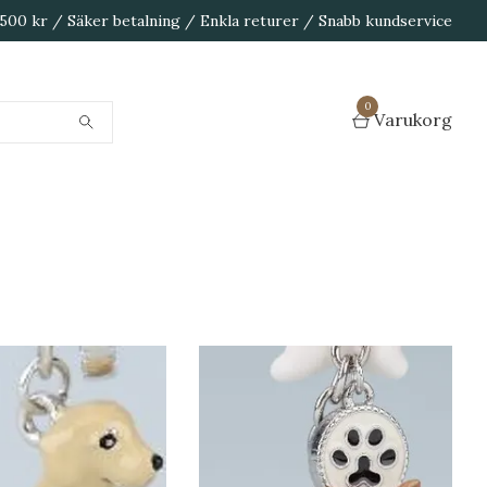
1 500 kr / Säker betalning / Enkla returer / Snabb kundservice
0
Varukorg