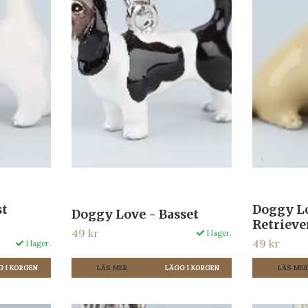
st
Doggy L
Doggy Love - Basset
Retrieve
49 kr
I lager.
49 kr
I lager.
LÄS MER
LÄS ME