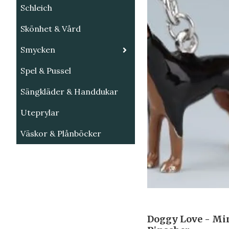
Schleich
Skönhet & Vård
Smycken
Spel & Pussel
Sängkläder & Handdukar
Uteprylar
Väskor & Plånböcker
Doggy Love - Mi