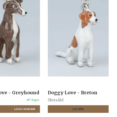
ove - Greyhound
Doggy Love - Breton
Slutsåld
I lager.
R
LÄS MER