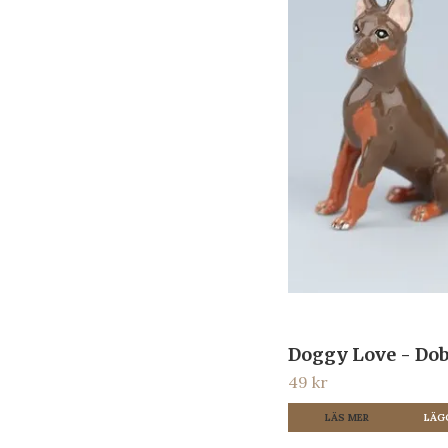
Doggy Love - Do
49 kr
LÄS MER