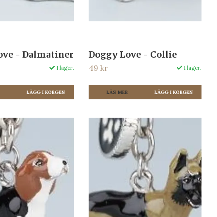
ove - Dalmatiner
Doggy Love - Collie
49 kr
I lager.
I lager.
R
LÄS MER