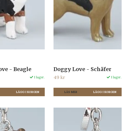
ve - Beagle
Doggy Love - Schäfer
49 kr
I lager.
I lager.
R
LÄS MER