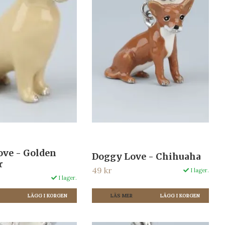
ove - Golden
Doggy Love - Chihuaha
r
49 kr
I lager.
I lager.
LÄS MER
R