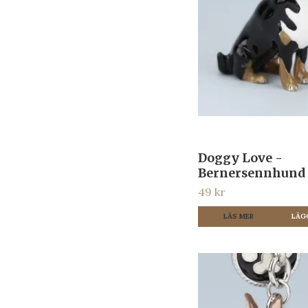
Doggy Love -
Bernersennhund
49 kr
LÄS MER