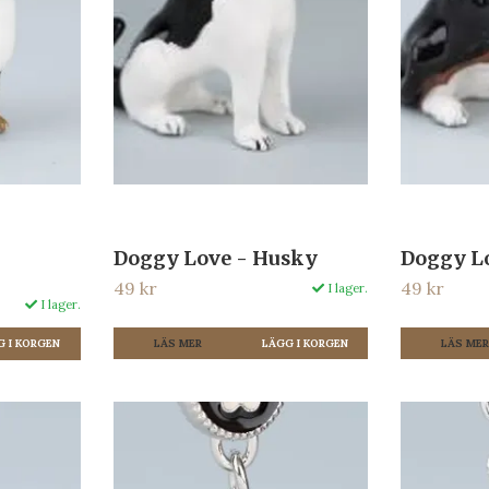
Doggy Love - Husky
Doggy Lo
49 kr
49 kr
I lager.
I lager.
LÄS MER
LÄS ME