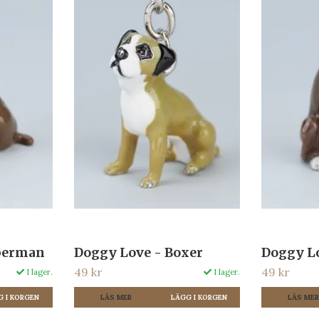
berman
Doggy Love - Boxer
Doggy L
49 kr
49 kr
I lager.
I lager.
LÄS MER
LÄS ME