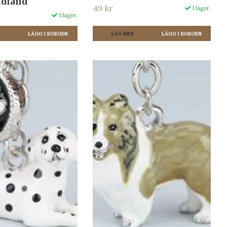
dland
49 kr
I lager.
I lager.
LÄS MER
R