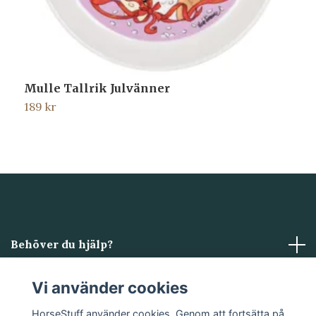
Mulle Tallrik Julvänner
T
189 kr
1
Behöver du hjälp?
Läs mer
Vi använder cookies
HorseStuff använder cookies. Genom att fortsätta på