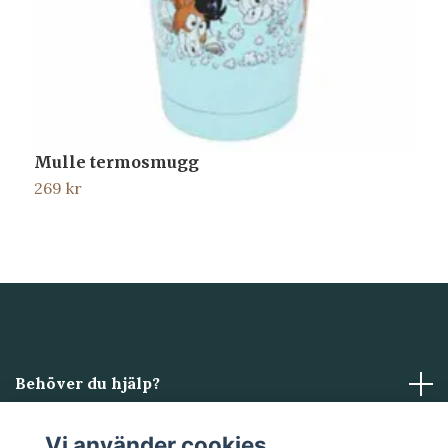
Mulle termosmugg
G
269 kr
7
Behöver du hjälp?
Läs mer
Vi använder cookies