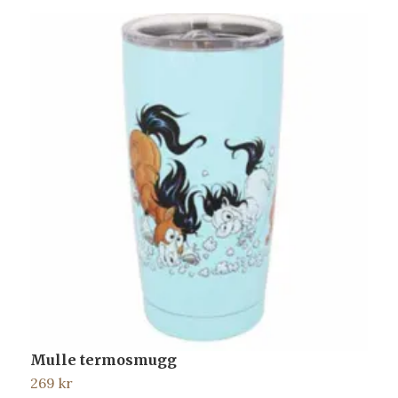
Mulle termosmugg
G
269 kr
1