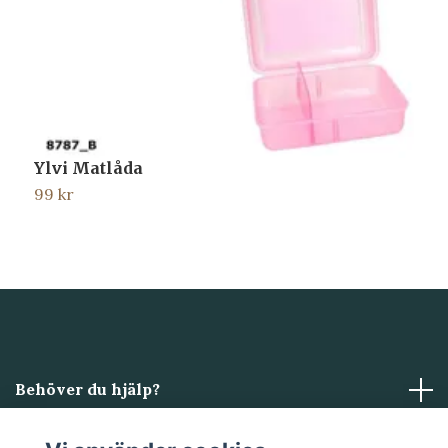
Ylvi Matlåda
M
99 kr
4
Behöver du hjälp?
Läs mer