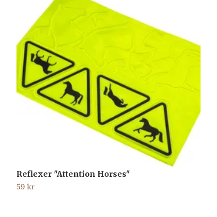
Reflexer "Attention Horses"
R
59 kr
2