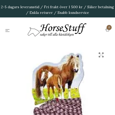
2-5 dagars leveranstid / Fri frakt över 1 500 kr / Säker betalning
/ Enkla returer / Snabb kundservice
0