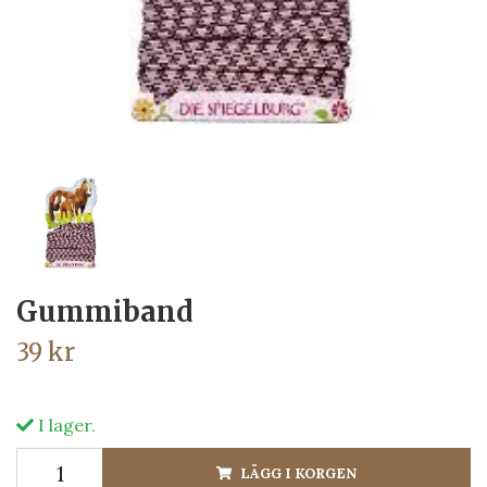
Gummiband
39 kr
I lager.
LÄGG I KORGEN