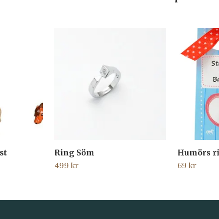
st
Ring Söm
Humörs r
499 kr
69 kr