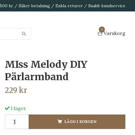
1 500 kr / Säker betalning / Enkla returer / Snabb kundservice
0
Varukorg
MIss Melody DIY
Pärlarmband
229 kr
I lager.
LÄGG I KORGEN