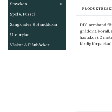
Smycken
PRODUKTBESK
Spel & Pussel
Sängkläder & Handdukar
DIY-armband för 
gräddvit, korall,
Uteprylar
hästskor), 2 met
färdigförpackade
Väskor & Plånböcker