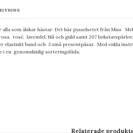
RIVNING
alla som älskar hästar: Det här pysselsetet från Miss Mel
 rosa, rosé, lavendel, blå och guld samt 207 bokstavspärlor
er elastiskt band och 3 små presentpåsar. Med enkla inst
 i en genomskinlig sorteringslåda.