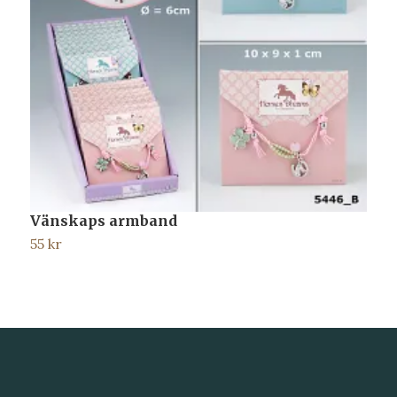
Vänskaps armband
H
55 kr
9