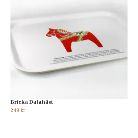
Bricka Dalahäst
B
249 kr
2