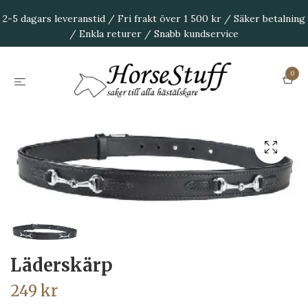
2-5 dagars leveranstid / Fri frakt över 1 500 kr / Säker betalning
/ Enkla returer / Snabb kundservice
0
Läderskärp
249 kr