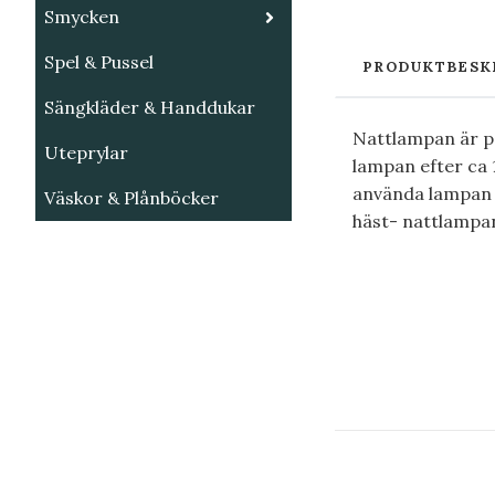
Smycken
Spel & Pussel
PRODUKTBESK
Sängkläder & Handdukar
Nattlampan är pe
Uteprylar
lampan efter ca 1
använda lampan di
Väskor & Plånböcker
häst- nattlampan