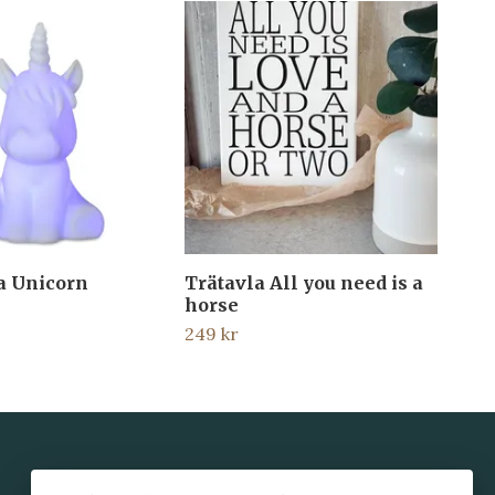
a Unicorn
Trätavla All you need is a
Sti
horse
399
249 kr