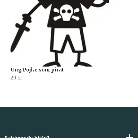
Ung Pojke som pirat
P
29 kr
2
Behöver du hjälp?