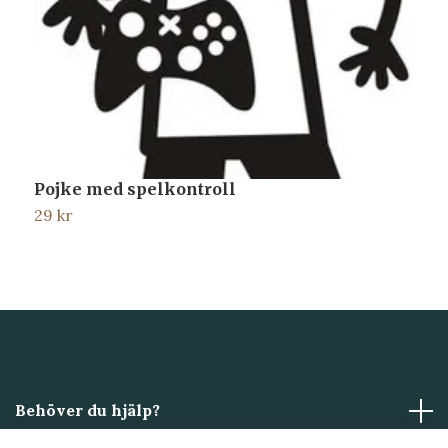
Pojke med spelkontroll
K
29 kr
2
Behöver du hjälp?