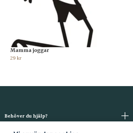
Mamma joggar
M
29 kr
2
Behöver du hjälp?
Läs mer