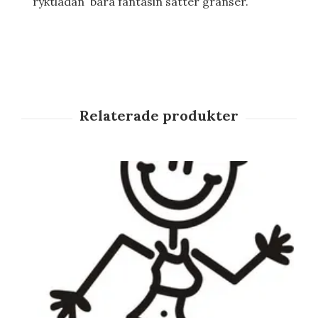
ryktlådan bara fantasin sätter gränser.