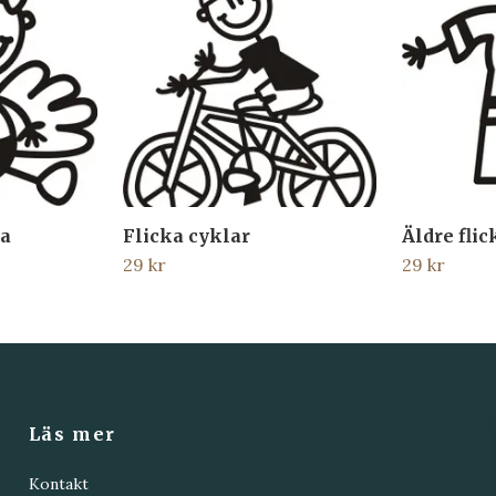
ka
Flicka cyklar
Äldre flic
29 kr
29 kr
Läs mer
Kontakt