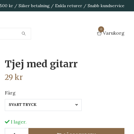
1 500 kr / Säker betalning / Enkla returer / Snabb kundservice
0
Varukorg
Tjej med gitarr
29 kr
Färg
SVART TRYCK
I lager.