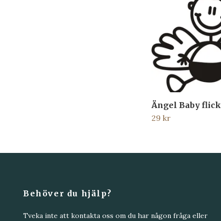
Ängel Baby flic
29 kr
Behöver du hjälp?
Tveka inte att kontakta oss om du har någon fråga eller