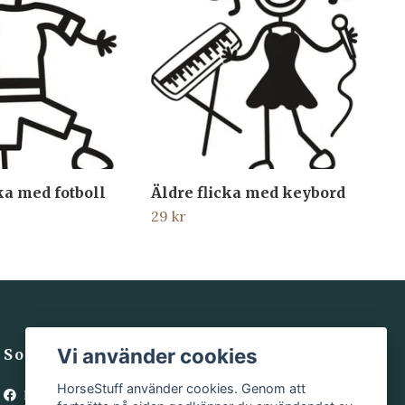
ka med fotboll
Äldre flicka med keybord
Poj
29 kr
29 
Vi använder cookies
Sociala medier
HorseStuff använder cookies. Genom att
Facebook