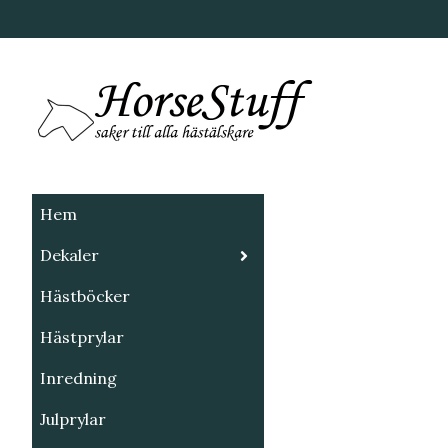
Hem
Dekaler
Hästböcker
Hästprylar
Inredning
Julprylar