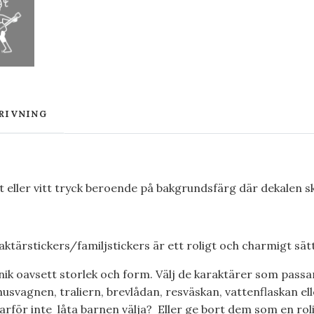
RIVNING
rt eller vitt tryck beroende på bakgrundsfärg där dekalen s
ktärstickers/familjstickers är ett roligt och charmigt sätt 
nik oavsett storlek och form. Välj de karaktärer som passar
husvagnen, traliern, brevlådan, resväskan, vattenflaskan ell
varför inte låta barnen välja? Eller ge bort dem som en rol