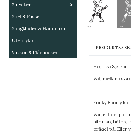
Smycken
Spel & Pussel
Sängkläder & Handdukar
Uteprylar
PRODUKTBESK
Väskor & Plånböcker
Höjd ca 8,5 cm
Välj mellan i sva
Funky Family kara
Varje familj är u
bilrutan, båten, 
prägel på. Eller 