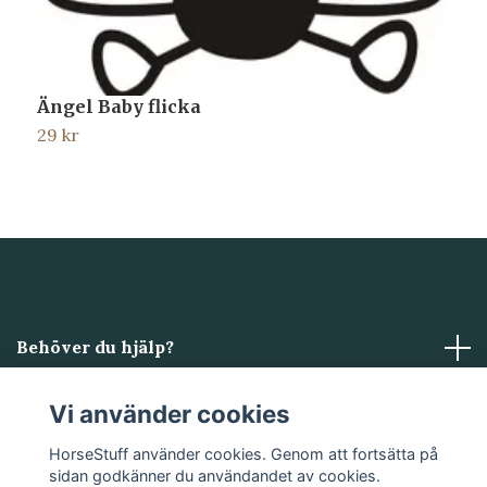
Ängel Baby flicka
T
29 kr
2
Behöver du hjälp?
Läs mer
Vi använder cookies
HorseStuff använder cookies. Genom att fortsätta på
Sociala medier
sidan godkänner du användandet av cookies.