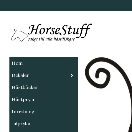
Hem
Dekaler
Hästböcker
Hästprylar
Inredning
Julprylar