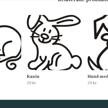
Kanin
Hund med
29 kr
29 kr