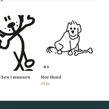
 ben i munnen
Stor Hund
Hä
29 kr
29 