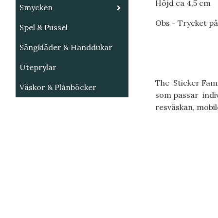
Höjd ca 4,5 cm
Smycken
Obs - Trycket på
Spel & Pussel
Sängkläder & Handdukar
Uteprylar
The Sticker Famil
Väskor & Plånböcker
som passar indivi
resväskan, mobil