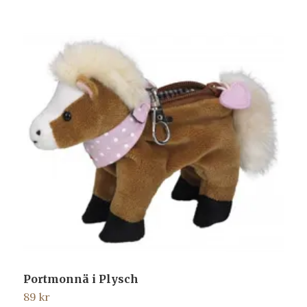
Portmonnä i Plysch
L
89 kr
1