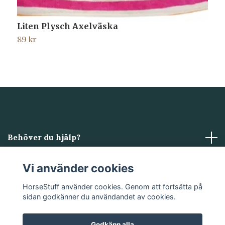
Liten Plysch Axelväska
M
89 kr
2
Behöver du hjälp?
Läs mer
Vi använder cookies
HorseStuff använder cookies. Genom att fortsätta på
Sociala medier
sidan godkänner du användandet av cookies.
Godkänn alla