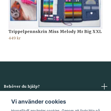
Trippelpennskrin Miss Melody Mr Big XXL
R
449 kr
3
Behöver du hjälp?
Läs mer
Vi använder cookies
HorseStuff använder cookies. Genom att fortsätta på