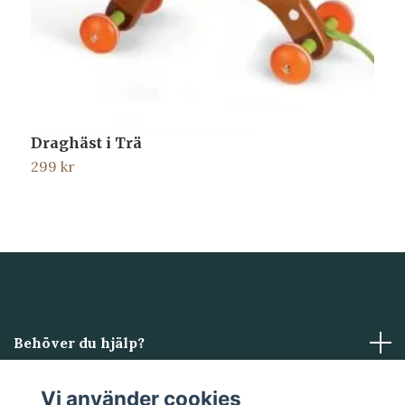
Draghäst i Trä
H
299 kr
7
Behöver du hjälp?
Läs mer
Vi använder cookies