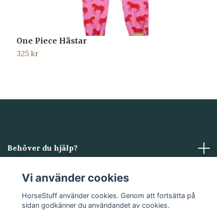
One Piece Hästar
M
325 kr
1
Behöver du hjälp?
Läs mer
Vi använder cookies
HorseStuff använder cookies. Genom att fortsätta på
Sociala medier
sidan godkänner du användandet av cookies.