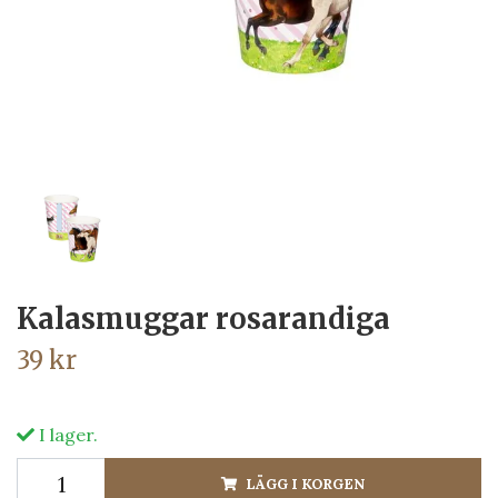
Kalasmuggar rosarandiga
39 kr
I lager.
LÄGG I KORGEN