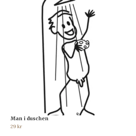
Man i duschen
M
29 kr
2