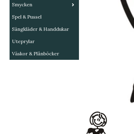
Smycken
Spel & Pussel
Sängkläder & Handdukar
Uteprylar
Väskor & Plånböcker