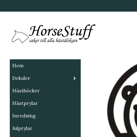
Hem
Dekaler
Hästböcker
Hästprylar
Inredning
Julprylar