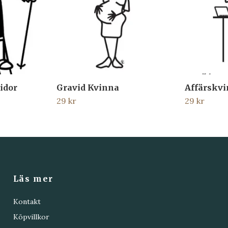
idor
Gravid Kvinna
Affärskv
29 kr
29 kr
Läs mer
Kontakt
Köpvillkor