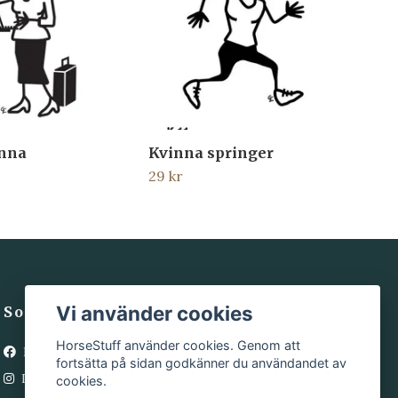
inna
Kvinna springer
Hä
29 kr
29 
Vi använder cookies
Sociala medier
HorseStuff använder cookies. Genom att
Facebook
fortsätta på sidan godkänner du användandet av
Instagram
cookies.