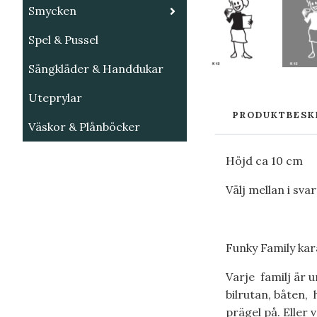
Smycken
Spel & Pussel
Sängkläder & Handdukar
Uteprylar
PRODUKTBESK
Väskor & Plånböcker
Höjd ca 10 cm
Välj mellan i sva
Funky Family kara
Varje familj är u
bilrutan, båten, 
prägel på. Eller 