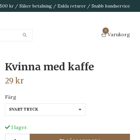
1 500 kr / Säker betalning / Enkla returer / Snabb kundservice
0
Varukorg
Kvinna med kaffe
29 kr
Färg
SVART TRYCK
I lager.