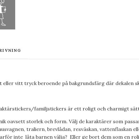
RIVNING
rt eller vitt tryck beroende på bakgrundsfärg där dekalen s
ktärstickers/familjstickers är ett roligt och charmigt sätt 
nik oavsett storlek och form. Välj de karaktärer som passar
husvagnen, traliern, brevlådan, resväskan, vattenflaskan ell
varför inte låta barnen välja? Eller ge bort dem som en rol